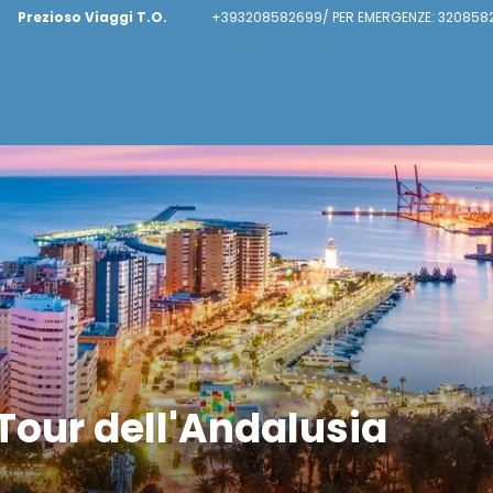
Prezioso Viaggi T.O.
+393208582699/ PER EMERGENZE: 320858
our dell'Andalusia