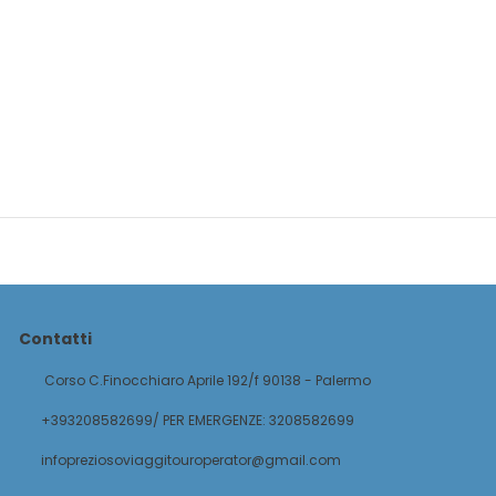
Contatti
Corso C.Finocchiaro Aprile 192/f 90138 - Palermo
+393208582699/ PER EMERGENZE: 3208582699
infopreziosoviaggitouroperator@gmail.com