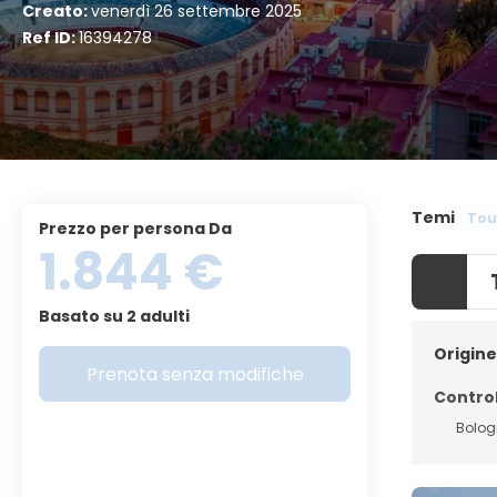
Creato:
venerdì 26 settembre 2025
Ref ID:
16394278
Temi
Tou
Prezzo per persona Da
1.844 €
Basato su 2 adulti
Origine
Prenota senza modifiche
Control
Bolo