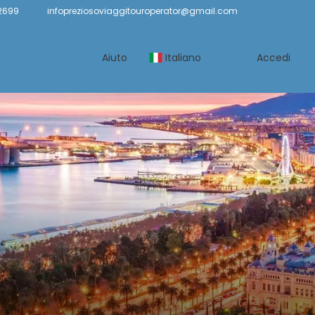
2699
infopreziosoviaggitouroperator@gmail.com
Aiuto
Italiano
Accedi