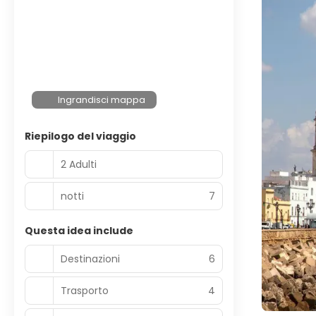
Ingrandisci mappa
Riepilogo del viaggio
2 Adulti
notti
7
Questa idea include
Destinazioni
6
Trasporto
4