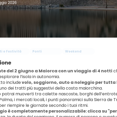
ggio 2026
i e Festività
Ponti
Weekend
ione
onte del 2 giugno a Maiorca con un viaggio di 4 notti
 c
 esplorare l’isola in autonomia.
tto include
 volo, soggiorno, 
auto a noleggio
 per tutta
 uno dei tratti più suggestivi della costa maiorchina.
o potrai muoverti tra calette nascoste, borghi dell’entrot
. Palma, i mercati locali, i punti panoramici sulla Sierra d
er riempire le giornate secondo i tuoi ritmi.
ggio è completamente personalizzabile: clicca su "per
za, la durata del soggiorno, il numero di persone e eventual