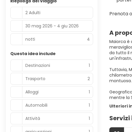
Riepilogo del viaggio
2 Adulti
Prenota o
30 mag 2026 - 4 giu 2026
A propo
notti
4
Maiorca è 
meraviglios
da tutto i
Questa idea include
un'infrastr
Destinazioni
1
Tuttavia, M
chilometro 
Trasporto
2
montuosa.
Alloggi
1
Geografica
Automobili
1
Ulteriori 
Servizi 
Attività
1
assicurazioni
1