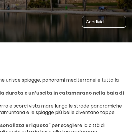
Condividi
he unisce spiagge, panorami mediterranei e tutta la 
 la durata e un’uscita in 
catamarano nella baia di 
erra e scorci vista mare lungo le strade panoramiche 
e Tramuntana e le spiagge più belle diventano tappe 
sonalizza e riquota" 
per scegliere la città di 
i servizi extra in base alle tue preferenze.