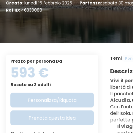
Creato:
lunedì 16 febbraio 2026
-
Partenza:
sabato 30 ma
Ref ID:
46330088
Temi
Pont
Prezzo per persona Da
593 €
Descriz
Vivi il p
Basato su 2 adulti
libertà di
Il pacche
Personalizza/Riquota
Alcudia
,
Con l’aut
dell’isola
Prenota questa idea
perfette p
Il via
parten