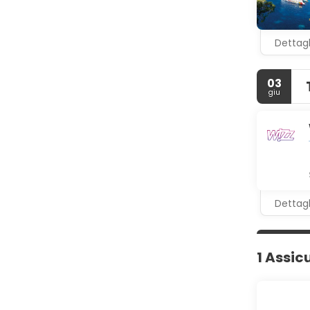
Dettagl
03
giu
Dettagl
1 Assic