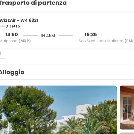
Trasporto di partenza
WizzAir - W4 6321
Diretto
14:50
16:35
1H 45M
Malpensa
(MXP)
Son Sant Joan, Mallorca
(PMI
i
Alloggio