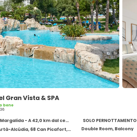
l Gran Vista & SPA
o bene
36
argalida - A 42,0 km dal centro
SOLO PERNOTTAMENTO
Double Room, Balcony
-Alcúdia, 68 Can Picafort, Santa Margalida 7458