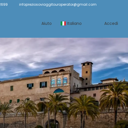
2699
infopreziosoviaggitouroperator@gmail.com
Aiuto
Italiano
Accedi