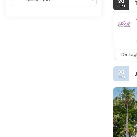
30
mag
Dettagl
30
mag