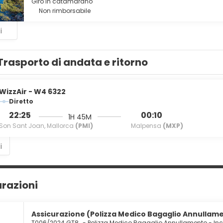
Giro in catamarano
Non rimborsabile
i
Trasporto di andata e ritorno
WizzAir - W4 6322
Diretto
22:25
00:10
1H 45M
Son Sant Joan, Mallorca
(PMI)
Malpensa
(MXP)
i
urazioni
Assicurazione (Polizza Medico Bagaglio Annullamen
T006/2024 GT8
-
Polizza Medico Bagaglio Annullamento - In