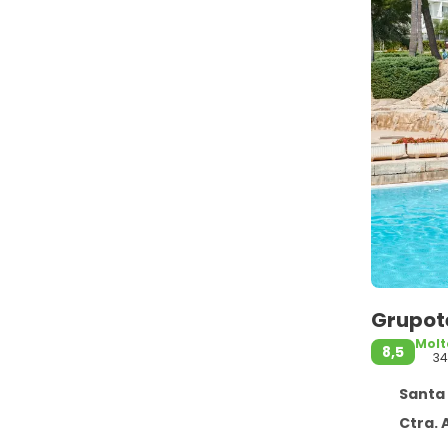
Grupote
Molt
8,5
34
Santa M
Ctra. Artà